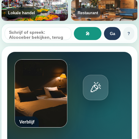
Lokale handel
Restaurant
🎤
Ga
?
🎉
Verblijf