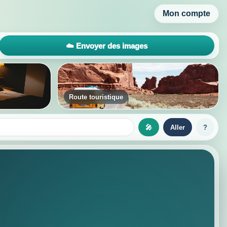
Mon compte
☁️ Envoyer des images
À la une
🎤
Aller
?