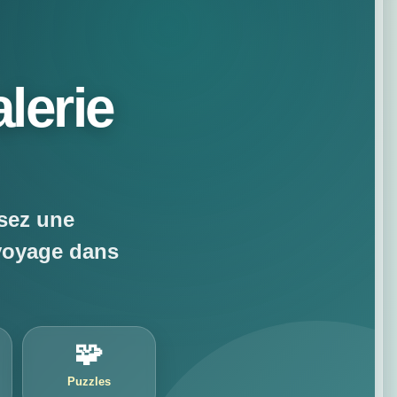
lerie
sez une
voyage dans
🧩
Puzzles