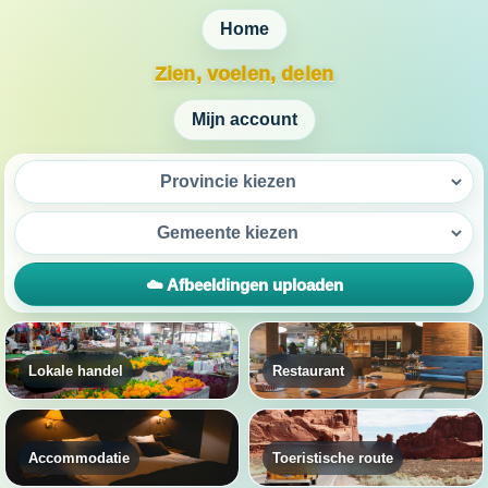
Home
Zien, voelen, delen
Mijn account
☁️ Afbeeldingen uploaden
Lokale handel
Restaurant
Accommodatie
Toeristische route