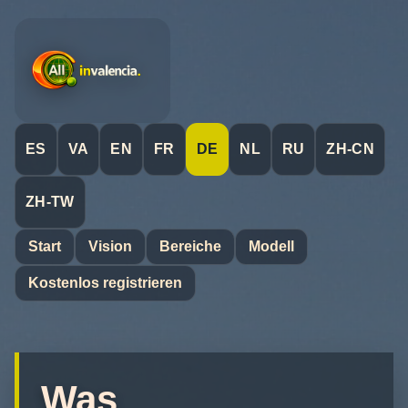
ES
VA
EN
FR
DE
NL
RU
ZH-CN
ZH-TW
Start
Vision
Bereiche
Modell
Kostenlos registrieren
Was