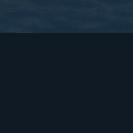
Unsere Vision
Die neue Etappe von ALLINVALENCIA soll die
Navigation nicht komplizierter machen,
sondern vereinfachen. Wir wollen eine
Plattform, auf der Besucher Gemeinden
entdecken, die Region besser verstehen,
Immobilien erkunden, lokale Geschäfte
erreichen und nützliche Informationen in einer