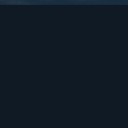
Notre vision
La nouvelle étape d’ALLINVALENCIA ne naît
pas pour compliquer la navigation, mais pour la
simplifier. Nous voulons une plateforme où le
visiteur peut découvrir des communes, mieux
comprendre le territoire, explorer des
propriétés, accéder aux commerces locaux et
trouver des informations utiles dans une
expérience plus visuelle, organisée et pratique.
Visuel
Utile
International