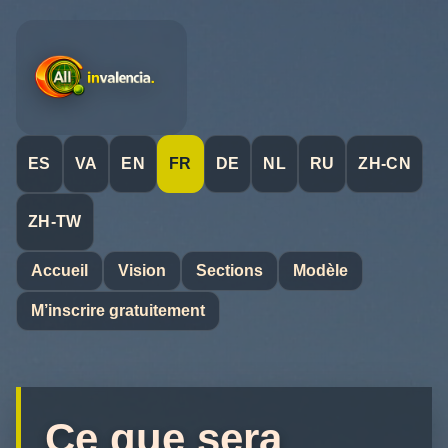
ES
VA
EN
FR
DE
NL
RU
ZH-CN
ZH-TW
Accueil
Vision
Sections
Modèle
M’inscrire gratuitement
Ce que sera