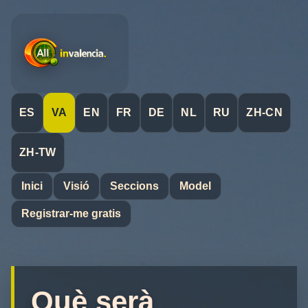
ES
VA
EN
FR
DE
NL
RU
ZH-CN
ZH-TW
Inici
Visió
Seccions
Model
Registrar-me gratis
Què serà