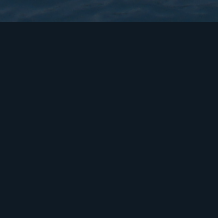
Onze visie
We willen een platform dat ook voo
vakantieroutes, zon, een tweede verb
Visueel
Nuttig
Internationaal