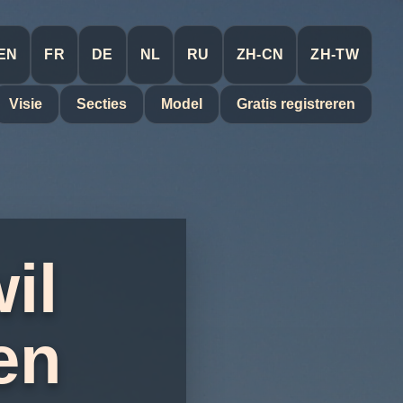
EN
FR
DE
NL
RU
ZH-CN
ZH-TW
Visie
Secties
Model
Gratis registreren
il
en