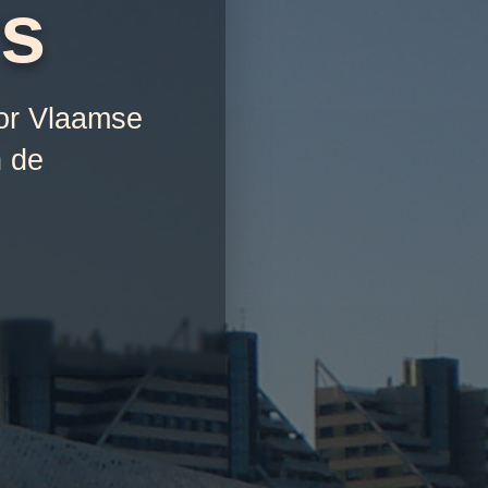
rs
oor Vlaamse
n de