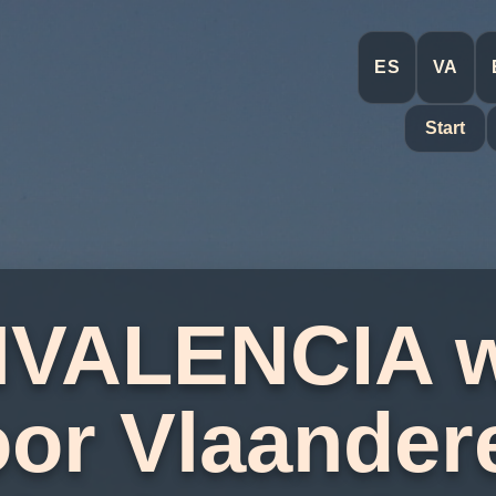
ES
VA
Start
NVALENCIA w
or Vlaander