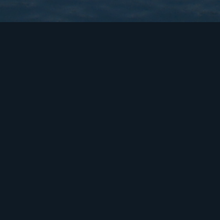
r Oost-Vlaanderen en West-Vlaanderen logischer a
lijf of nieuwe contacten in Spanje.
Vastgoed + toerisme
Valenciaanse Gemeenschap