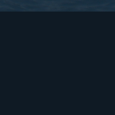
anvoelt wanneer men al zoekt naar