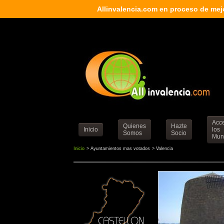
Allinvalencia.com en proceso de mej
Acc
Quienes
Hazte
Inicio
los
Somos
Socio
Muni
Inicio
> Ayuntamientos mas votados
> Valencia