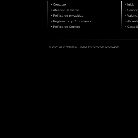
Contacto
Inicio
•
•
Atención al cliente
Servici
•
•
Política de privacidad
Valenci
•
•
Reglamento y Condiciones
Alicant
•
•
Política de Cookies
Castell
•
•
© 2026 All in Valencia - Todos los derechos reservados.