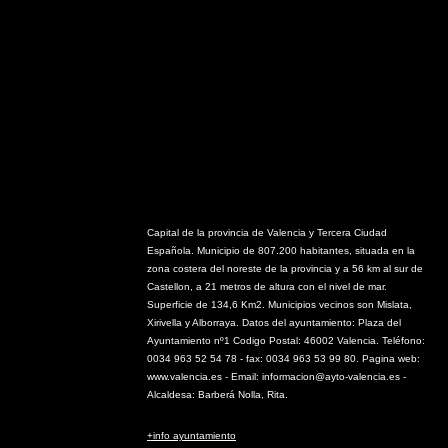
Capital de la provincia de Valencia y Tercera Ciudad
Española. Municipio de 807.200 habitantes, situada en la
zona costera del noreste de la provincia y a 56 km al sur de
Castellon, a 21 metros de altura con el nivel de mar.
Superficie de 134,6 Km2. Municipios vecinos son Mislata,
Xirivella y Alborraya. Datos del ayuntamiento: Plaza del
Ayuntamiento nº1 Codigo Postal: 46002 Valencia. Teléfono:
0034 963 52 54 78 - fax: 0034 963 53 99 80. Pagina web:
www.valencia.es - Email: informacion@ayto-valencia.es -
Alcaldesa: Barberá Nolla, Rita.
+info ayuntamiento