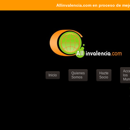
Allinvalencia.com en proceso de mej
Acc
Quienes
Hazte
Inicio
los
Somos
Socio
Muni